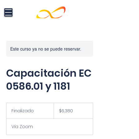
Este curso ya no se puede reservar.
Formación en Energías Renovables:
Electricidad, Fotovoltaico y
Electromovilidad que impulsan el
Capacitación EC
cambio
0586.01 y 1181
6,380
pesos
Finalizado
F
$6,380
mexicanos
i
n
Vía Zoom
a
l