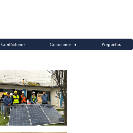
:
impulsan el cambio
Contáctanos
Conócenos ▼
Preguntas