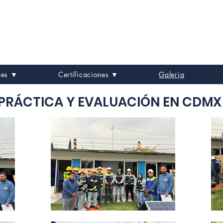
Formación en Energías Renovables
Electricidad, Fotovoltaico y Electromovilidad que 
nes ▼
Certificaciones ▼
Galeria
PRÁCTICA Y EVALUACIÓN EN CDMX