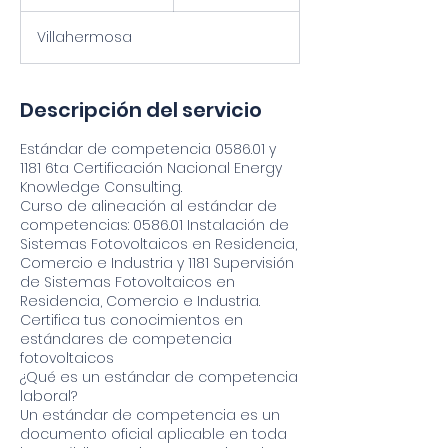
i
n
Villahermosa
a
l
i
z
Descripción del servicio
a
d
Estándar de competencia 0586.01 y
o
1181 6ta Certificación Nacional Energy
Knowledge Consulting.
Curso de alineación al estándar de
competencias: 0586.01 Instalación de
Sistemas Fotovoltaicos en Residencia,
Comercio e Industria y 1181 Supervisión
de Sistemas Fotovoltaicos en
Residencia, Comercio e Industria.
Certifica tus conocimientos en
estándares de competencia
fotovoltaicos
¿Qué es un estándar de competencia
laboral?
Un estándar de competencia es un
documento oficial aplicable en toda