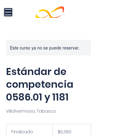
Este curso ya no se puede reservar.
Formación en Energías Renovables:
Electricidad, Fotovoltaico y
Electromovilidad que impulsan el
Estándar de
cambio
competencia
0586.01 y 1181
Villahermosa, Tabasco
6,380
pesos
Finalizado
F
$6,380
mexicanos