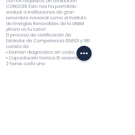
con los requisitos de evaluación
CONOCER. Esto nos ha permitido
evaluar a Instituciones de gran
renombre nacional como el Instituto
de Energías Renovables de la UNAM.
¡Ahora es tu turno!
El proceso de certificación de
Estándar de Competencia 0581.01 y 1181
consta de:
• Examen diagnostico sin costo.
• Capacitación teórica: 10 sesiones de
2 horas cada una
• Capacitación Práctica: 1 sesión
presencial en tu ciudad de 8 horas
• Evaluación presencial: 1 sesión de 8
horas en tu ciudad.
• Evaluación en línea: 1 sesión en línea
de 4 horas por estándar.
Nuestro curso teórico contiene videos
qu