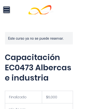
Este curso ya no se puede reservar.
Formación en Energías Renovables:
Electricidad, Fotovoltaico y
Electromovilidad que impulsan el
Capacitación
cambio
EC0473 Albercas
e industria
6,000
pesos
Finalizado
F
$6,000
mexicanos
i
n