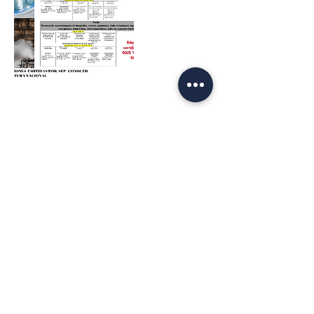
Datos de contacto
55 428 681 34
Golondrinas 15, Los Arcos, Temixco,
Morelos, Mexico
Energy Knowledge Consulting ®
Centro de Evaluación con registro en
CONOCER
CE0016 - OC064 - 18