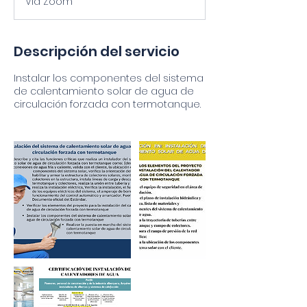
Vía Zoom
a
l
i
z
Descripción del servicio
a
d
Instalar los componentes del sistema
o
de calentamiento solar de agua de